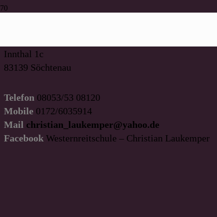
Westernreitschule
Christian Laukemper
Innthal 1c
83139 Söchtenau
Telefon
08053/53 08120
Mobile
0172/6035914
Mail
christian_laukemper@yahoo.de
Facebook
Westernreitschule – Christian Laukemper